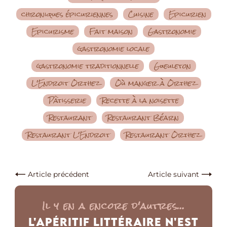
chroniques épicuriennes
Cuisine
Epicurien
Epicurisme
Fait maison
Gastronomie
gastronomie locale
gastronomie traditionnelle
Gueuleton
L'Endroit Orthez
Où manger à Orthez
Pâtisserie
Recette à la noisette
Restaurant
Restaurant Béarn
Restaurant L'Endroit
Restaurant Orthez
Article précédent
Article suivant
Il y en a encore d'autres...
L'Apéritif Littéraire n'est