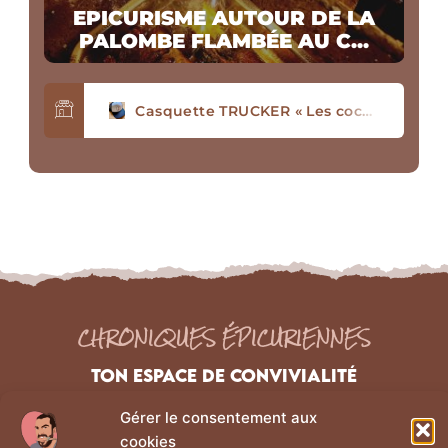
EPICURISME AUTOUR DE LA
PALOMBE FLAMBÉE AU C...
Casquette TRUCKER « Les cochons ne sont pas seulement dans les boxons »
Tablier avec poche en coton Bio « J’ai le vent en poulpe »
T-SHIRT « Les cochons ne sont pas seulement dans les boxons »
Tablier écoresponsable « Les cochons ne sont pas seulement dans les boxons
CHRONIQUES ÉPICURIENNES
TON ESPACE DE CONVIVIALITÉ
Gérer le consentement aux
NAVIGATION
Liens Légaux
cookies