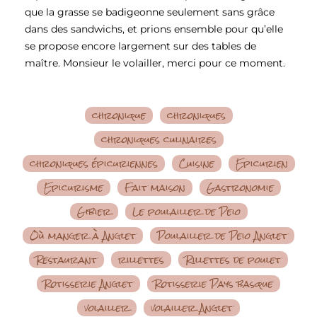
que la grasse se badigeonne seulement sans grâce
dans des sandwichs, et prions ensemble pour qu’elle
se propose encore largement sur des tables de
maître. Monsieur le volailler, merci pour ce moment.
chronique
chroniques
chroniques culinaires
chroniques épicuriennes
Cuisine
Epicurien
Epicurisme
Fait maison
Gastronomie
Gibier
Le poulailler de Peio
Où manger à Anglet
Poulailler de Peio Anglet
Restaurant
rillettes
Rillettes de poulet
Rotisserie Anglet
Rotisserie Pays basque
volailler
volailler Anglet