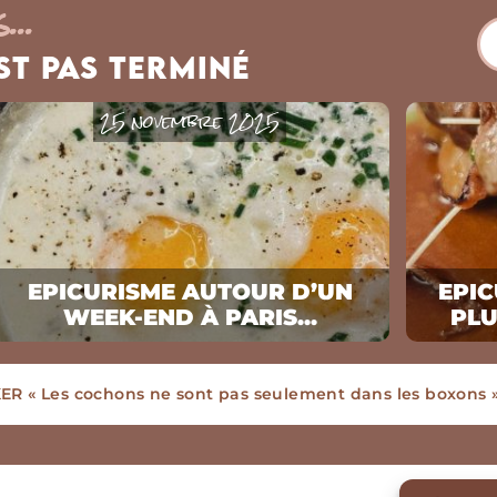
...
est pas Terminé
25 novembre 2025
EPICURISME AUTOUR D’UN
EPIC
WEEK-END À PARIS...
PLU
chons ne sont pas seulement dans les boxons »
R « Les cochons ne sont pas seulement dans les boxons 
nsable « Les cochons ne sont pas seulement dans les boxo
e en coton Bio « J’ai le vent en poulpe »