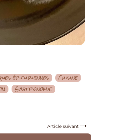
ues épicuriennes
Cuisine
on
Gastronomie
Article suivant