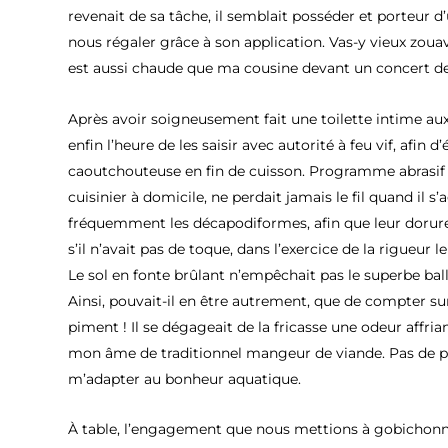
revenait de sa tâche, il semblait posséder et porteur d
nous régaler grâce à son application. Vas-y vieux zoua
est aussi chaude que ma cousine devant un concert de
Après avoir soigneusement fait une toilette intime aux c
enfin l’heure de les saisir avec autorité à feu vif, afin d
caoutchouteuse en fin de cuisson. Programme abrasif 
cuisinier à domicile, ne perdait jamais le fil quand il s
fréquemment les décapodiformes, afin que leur dorur
s’il n’avait pas de toque, dans l’exercice de la rigueur l
Le sol en fonte brûlant n’empêchait pas le superbe bal
Ainsi, pouvait-il en être autrement, que de compter su
piment ! Il se dégageait de la fricasse une odeur affr
mon âme de traditionnel mangeur de viande. Pas de pa
m’adapter au bonheur aquatique.
À table, l’engagement que nous mettions à gobichonne