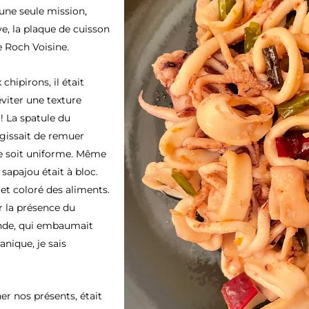
’une seule mission,
ve, la plaque de cuisson
 Roch Voisine.
hipirons, il était
’éviter une texture
! La spatule du
’agissait de remuer
e soit uniforme. Même
e sapajou était à bloc.
let coloré des aliments.
r la présence du
iande, qui embaumait
nique, je sais
r nos présents, était