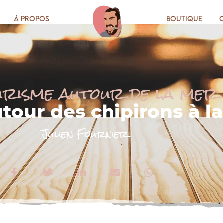
À propos
Boutique
urisme autour de la mer
tour des chipirons à l
Julien Fournier