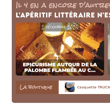
Il y en a encore d'autres
L'Apéritif Littéraire n'
2 décembre 2025
UN
EPICURISME AUTOUR DE LA
PALOMBE FLAMBÉE AU C...
La boutique
T-SHIRT « Les co
Casquette TRUCKE
Tablier écorespo
Tablier avec poch