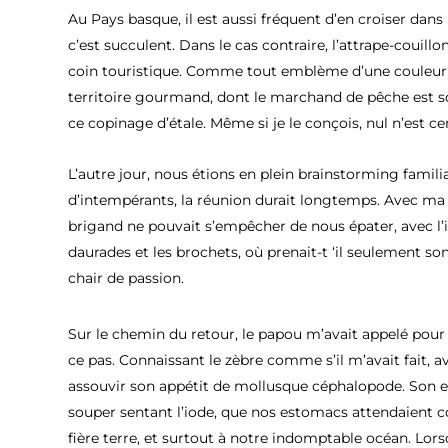
Au Pays basque, il est aussi fréquent d’en croiser dans
c’est succulent. Dans le cas contraire, l’attrape-coui
coin touristique. Comme tout emblème d’une couleur loc
territoire gourmand, dont le marchand de pêche est s
ce copinage d’étale. Même si je le conçois, nul n’est 
L’autre jour, nous étions en plein brainstorming familia
d’intempérants, la réunion durait longtemps. Avec ma
brigand ne pouvait s’empêcher de nous épater, avec l’
daurades et les brochets, où prenait-t ‘il seulement so
chair de passion.
Sur le chemin du retour, le papou m’avait appelé pour
ce pas. Connaissant le zèbre comme s’il m’avait fait, ave
assouvir son appétit de mollusque céphalopode. Son 
souper sentant l’iode, que nos estomacs attendaient
fière terre, et surtout à notre indomptable océan. Lors