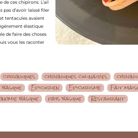
de ces chipirons. L’ail
 pas d’avoir laissé filer
 et tentacules avaient
légèrement élastique
ible de faire des choses
uis vous les raconter
chroniques
chroniques culinaires
chroniq
e basque
Epicurien
Epicurisme
Fait mais
nomie basque
pays basque
Restaurant