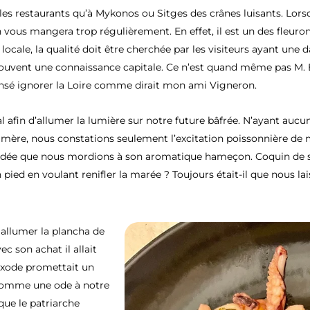
 les restaurants qu’à Mykonos ou Sitges des crânes luisants. Lors
llon vous mangera trop régulièrement. En effet, il est un des fle
ale, la qualité doit être cherchée par les visiteurs ayant une da
ouvent une connaissance capitale. Ce n’est quand même pas M. B
censé ignorer la Loire comme dirait mon ami Vigneron.
l afin d’allumer la lumière sur notre future bâfrée. N’ayant aucun
 mère, nous constations seulement l’excitation poissonnière de 
idée que nous mordions à son aromatique hameçon. Coquin de sort
n pied en voulant renifler la marée ? Toujours était-il que nous l
 allumer la plancha de
c son achat il allait
exode promettait un
 comme une ode à notre
que le patriarche