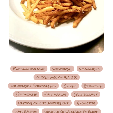
Bouillon armand
chronique
chroniques
chroniques culinaires
chroniques épicuriennes
Cuisine
Epicurien
Epicurisme
Fait maison
Gastronomie
gastronomie traditionnelle
Gueuleton
pays basque
recette de tartare de boeuf