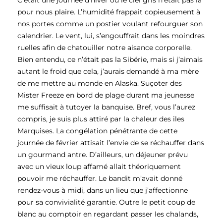
C’était une journée d’hiver où le ciel gris n’était pas là
pour nous plaire. L’humidité frappait copieusement à
nos portes comme un postier voulant refourguer son
calendrier. Le vent, lui, s’engouffrait dans les moindres
ruelles afin de chatouiller notre aisance corporelle.
Bien entendu, ce n’était pas la Sibérie, mais si j’aimais
autant le froid que cela, j’aurais demandé à ma mère
de me mettre au monde en Alaska. Suçoter des
Mister Freeze en bord de plage durant ma jeunesse
me suffisait à tutoyer la banquise. Bref, vous l’aurez
compris, je suis plus attiré par la chaleur des iles
Marquises. La congélation pénétrante de cette
journée de février attisait l’envie de se réchauffer dans
un gourmand antre. D’ailleurs, un déjeuner prévu
avec un vieux loup affamé allait théoriquement
pouvoir me réchauffer. Le bandit m’avait donné
rendez-vous à midi, dans un lieu que j’affectionne
pour sa convivialité garantie. Outre le petit coup de
blanc au comptoir en regardant passer les chalands,