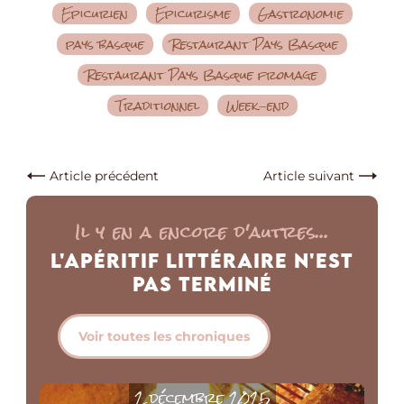
Epicurien
Epicurisme
Gastronomie
pays basque
Restaurant Pays Basque
Restaurant Pays Basque fromage
Traditionnel
Week-end
Article précédent
Article suivant
Il y en a encore d'autres...
L'Apéritif Littéraire n'est
pas Terminé
Voir toutes les chroniques
2 décembre 2025