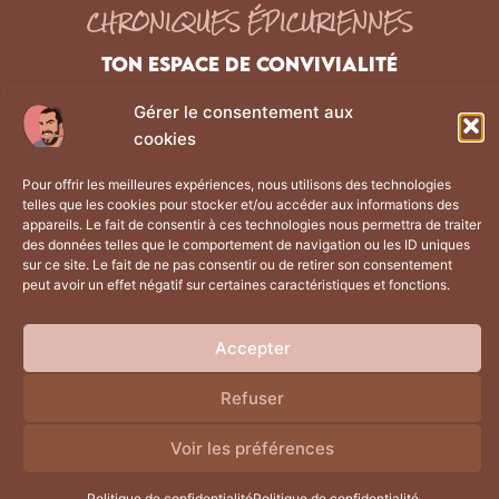
CHRONIQUES ÉPICURIENNES
TON ESPACE DE CONVIVIALITÉ
Gérer le consentement aux
NAVIGATION
Liens Légaux
cookies
Les chroniques
Mentions Légales
Pour offrir les meilleures expériences, nous utilisons des technologies
À propos
Politique de confidentialité
telles que les cookies pour stocker et/ou accéder aux informations des
La boutique
CGV
appareils. Le fait de consentir à ces technologies nous permettra de traiter
des données telles que le comportement de navigation ou les ID uniques
Contact
Plan du site
sur ce site. Le fait de ne pas consentir ou de retirer son consentement
peut avoir un effet négatif sur certaines caractéristiques et fonctions.
Retrouve moi sur
Accepter
Refuser
Site réalisé par
Aranea
Voir les préférences
Politique de confidentialité
Politique de confidentialité