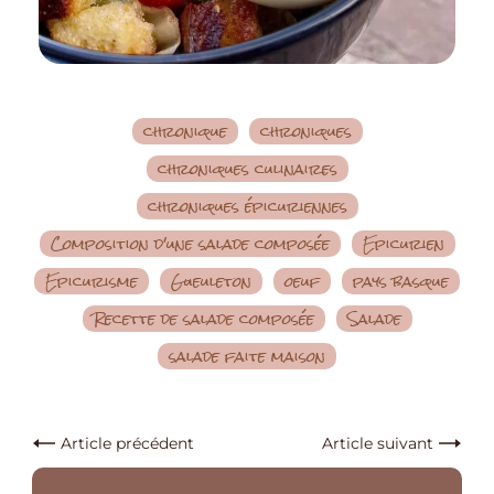
chronique
chroniques
chroniques culinaires
chroniques épicuriennes
Composition d'une salade composée
Epicurien
Epicurisme
Gueuleton
oeuf
pays basque
Recette de salade composée
Salade
salade faite maison
Article précédent
Article suivant