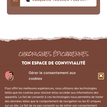
CHRONIQUES ÉPICURIENNES
TON ESPACE DE CONVIVIALITÉ
Gérer le consentement aux
NAVIGATION
Liens Légaux
cookies
Les chroniques
Mentions Légales
Pour offrir les meilleures expériences, nous utilisons des technologies
À propos
Politique de confidentialité
telles que les cookies pour stocker et/ou accéder aux informations des
appareils. Le fait de consentir à ces technologies nous permettra de traiter
La boutique
CGV
des données telles que le comportement de navigation ou les ID uniques
Contact
Plan du site
sur ce site. Le fait de ne pas consentir ou de retirer son consentement