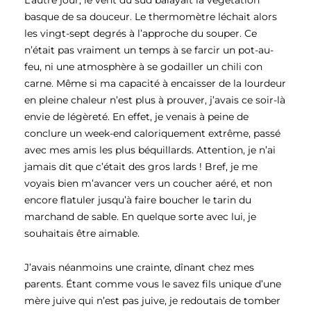
L’autre jour, le vent du sud balayait la végétation
basque de sa douceur. Le thermomètre léchait alors
les vingt-sept degrés à l’approche du souper. Ce
n’était pas vraiment un temps à se farcir un pot-au-
feu, ni une atmosphère à se godailler un chili con
carne. Même si ma capacité à encaisser de la lourdeur
en pleine chaleur n’est plus à prouver, j’avais ce soir-là
envie de légèreté. En effet, je venais à peine de
conclure un week-end caloriquement extrême, passé
avec mes amis les plus béquillards. Attention, je n’ai
jamais dit que c’était des gros lards ! Bref, je me
voyais bien m’avancer vers un coucher aéré, et non
encore flatuler jusqu’à faire boucher le tarin du
marchand de sable. En quelque sorte avec lui, je
souhaitais être aimable.
J’avais néanmoins une crainte, dînant chez mes
parents. Étant comme vous le savez fils unique d’une
mère juive qui n’est pas juive, je redoutais de tomber