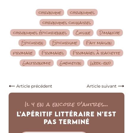
chronique
chroniques
chroniques culinaires
chroniques épicuriennes
Cuisine
Dimanche
Epicurien
Epicurisme
Fait maison
fromage
Fromages
Fromages à raclette
Gastronomie
Gueuleton
Week-end
Article précédent
Article suivant
Il y en a encore d'autres...
L'Apéritif Littéraire n'est
pas Terminé