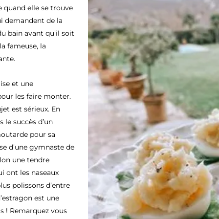
e quand elle se trouve
qui demandent de la
u bain avant qu’il soit
la fameuse, la
ante.
se et une
our les faire monter.
ujet est sérieux. En
s le succès d’un
moutarde pour sa
esse d’une gymnaste de
llon une tendre
ui ont les naseaux
lus polissons d’entre
’estragon est une
ts ! Remarquez vous