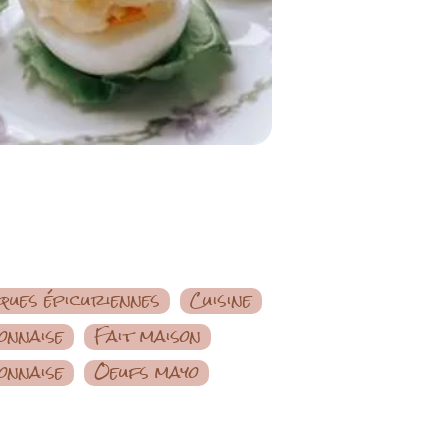
ques épicuriennes
Cuisine
onnaise
Fait maison
onnaise
Oeufs mayo