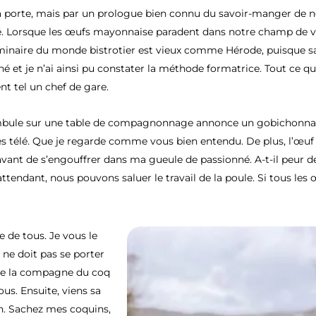
la porte, mais par un prologue bien connu du savoir-manger de no
aré. Lorsque les œufs mayonnaise paradent dans notre champ de 
iminaire du monde bistrotier est vieux comme Hérode, puisque sa
né et je n’ai ainsi pu constater la méthode formatrice. Tout ce que
t tel un chef de gare.
ambule sur une table de compagnonnage annonce un gobichonnage s
es télé. Que je regarde comme vous bien entendu. De plus, l’œuf 
n avant de s’engouffrer dans ma gueule de passionné. A-t-il peur 
endant, nous pouvons saluer le travail de la poule. Si tous les 
e de tous. Je vous le
f ne doit pas se porter
 de la compagne du coq
ous. Ensuite, viens sa
n. Sachez mes coquins,