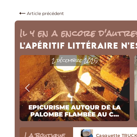
Article précédent
Il y en a encore d'autres
L'Apéritif Littéraire n'
2 décembre 2025
UN
EPICURISME AUTOUR DE LA
PALOMBE FLAMBÉE AU C...
La boutique
T-SHIRT « Les co
Casquette TRUCKE
Tablier écorespo
Tablier avec poch