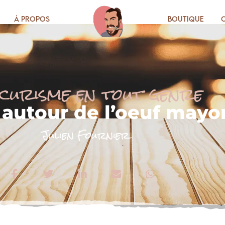
À propos
Boutique
curisme en tout genre
 autour de l’oeuf mayo
Julien Fournier