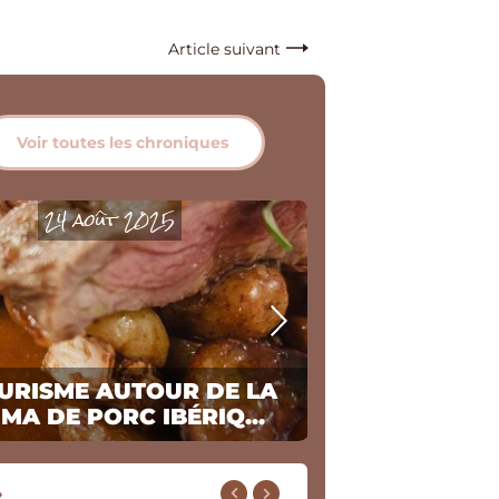
Article suivant
Voir toutes les chroniques
24 août 2025
31 j
URISME AUTOUR DE LA
EPICURISME
MA DE PORC IBÉRIQ...
DE BOEUF
»
ns