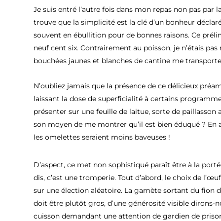
Je suis entré l’autre fois dans mon repas non pas par 
trouve que la simplicité est la clé d’un bonheur décl
souvent en ébullition pour de bonnes raisons. Ce prél
neuf cent six. Contrairement au poisson, je n’étais pas 
bouchées jaunes et blanches de cantine me transporten
N’oubliez jamais que la présence de ce délicieux pré
laissant la dose de superficialité à certains programm
présenter sur une feuille de laitue, sorte de paillasso
son moyen de me montrer qu’il est bien éduqué ? En att
les omelettes seraient moins baveuses !
D’aspect, ce met non sophistiqué paraît être à la porté
dis, c’est une tromperie. Tout d’abord, le choix de l’œu
sur une élection aléatoire. La gamète sortant du fion
doit être plutôt gros, d’une générosité visible dirons-n
cuisson demandant une attention de gardien de priso