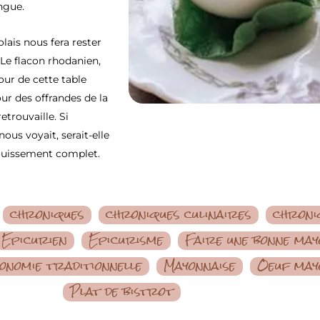
ngue.
olais nous fera rester
 Le flacon rhodanien,
our de cette table
ur des offrandes de la
etrouvaille. Si
ous voyait, serait-elle
nouissement complet.
chroniques
chroniques culinaires
chroni
Epicurien
Epicurisme
Faire une bonne may
onomie traditionnelle
Mayonnaise
Oeuf may
Plat de bistrot