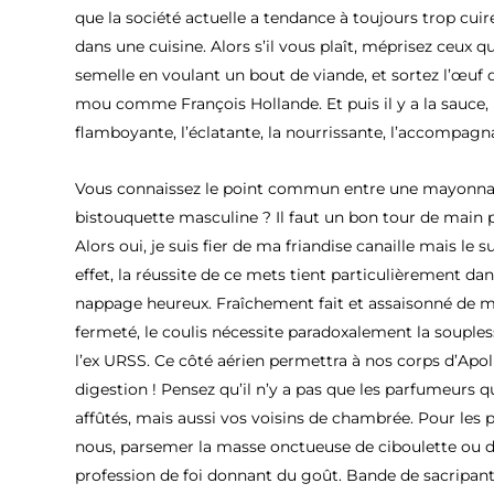
que la société actuelle a tendance à toujours trop cuir
dans une cuisine. Alors s’il vous plaît, méprisez ceux 
semelle en voulant un bout de viande, et sortez l’œuf d
mou comme François Hollande. Et puis il y a la sauce, 
flamboyante, l’éclatante, la nourrissante, l’accompagn
Vous connaissez le point commun entre une mayonnai
bistouquette masculine ? Il faut un bon tour de main p
Alors oui, je suis fier de ma friandise canaille mais le s
effet, la réussite de ce mets tient particulièrement dan
nappage heureux. Fraîchement fait et assaisonné de 
fermeté, le coulis nécessite paradoxalement la soupl
l’ex URSS. Ce côté aérien permettra à nos corps d’Apo
digestion ! Pensez qu’il n’y a pas que les parfumeurs q
affûtés, mais aussi vos voisins de chambrée. Pour les p
nous, parsemer la masse onctueuse de ciboulette ou d
profession de foi donnant du goût. Bande de sacripan