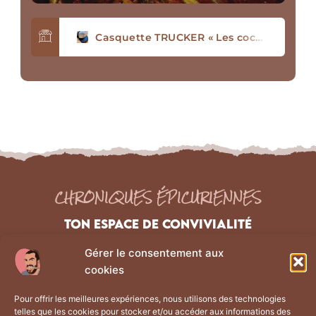
Casquette TRUCKER « Les cochons ne sont pas seulement dans les boxons »
Tablier avec poche en coton Bio « J’ai le vent en poulpe »
T-SHIRT « Les cochons ne sont pas seulement dans les boxons »
Tablier écoresponsable « Les cochons ne sont pas seulement dans les boxons
CHRONIQUES ÉPICURIENNES
TON ESPACE DE CONVIVIALITÉ
Gérer le consentement aux
NAVIGATION
Liens Légaux
cookies
Les chroniques
Mentions Légales
Pour offrir les meilleures expériences, nous utilisons des technologies
À propos
Politique de confidentialité
telles que les cookies pour stocker et/ou accéder aux informations des