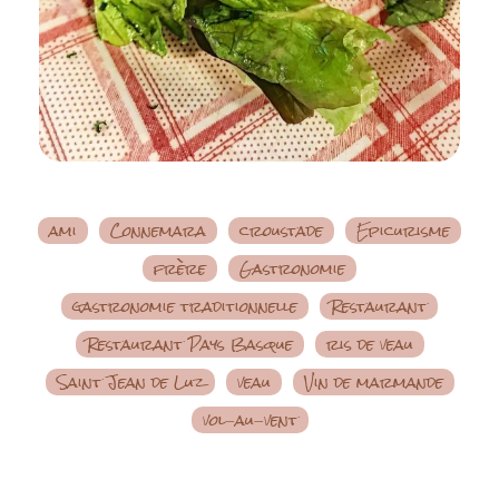
ami
Connemara
croustade
Epicurisme
frère
Gastronomie
gastronomie traditionnelle
Restaurant
Restaurant Pays Basque
ris de veau
Saint Jean de Luz
veau
Vin de marmande
vol-au-vent