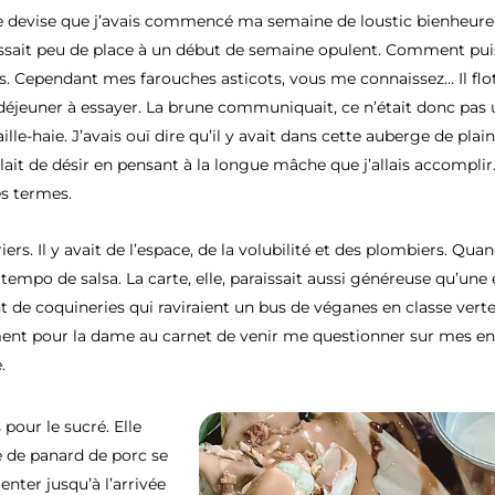
te devise que j’avais commencé ma semaine de loustic bienheureu
sait peu de place à un début de semaine opulent. Comment puis-
. Cependant mes farouches asticots, vous me connaissez… Il flott
déjeuner à essayer. La brune communiquait, ce n’était donc pas 
le-haie. J’avais ouï dire qu’il y avait dans cette auberge de plai
ait de désir en pensant à la longue mâche que j’allais accomplir.
es termes.
rs. Il y avait de l’espace, de la volubilité et des plombiers. Qua
tempo de salsa. La carte, elle, paraissait aussi généreuse qu’une
nt de coquineries qui raviraient un bus de véganes en classe vert
 moment pour la dame au carnet de venir me questionner sur mes env
.
pour le sucré. Elle
ne de panard de porc se
enter jusqu’à l’arrivée