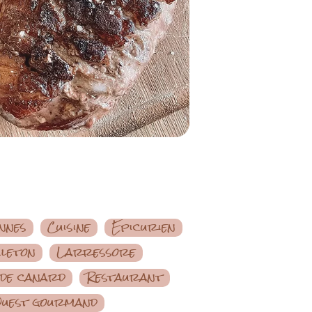
nnes
Cuisine
Epicurien
leton
Larressore
 de canard
Restaurant
uest gourmand