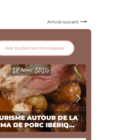
Article suivant
Voir toutes les chroniques
24 août 2025
31 j
URISME AUTOUR DE LA
EPICURISME
MA DE PORC IBÉRIQ...
DE BOEUF