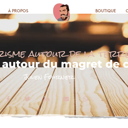
À propos
Boutique
risme autour de la terr
 autour du magret de 
Julien Fournier