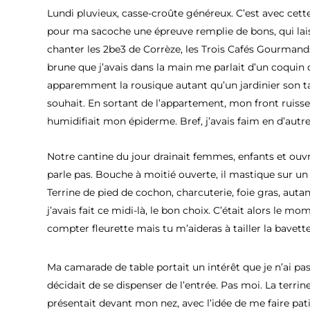
Lundi pluvieux, casse-croûte généreux. C’est avec cet
pour ma sacoche une épreuve remplie de bons, qui lais
chanter les 2be3 de Corrèze, les Trois Cafés Gourmands
brune que j’avais dans la main me parlait d’un coquin 
apparemment la rousique autant qu’un jardinier son tail
souhait. En sortant de l’appartement, mon front ruissel
humidifiait mon épiderme. Bref, j’avais faim en d’autr
Notre cantine du jour drainait femmes, enfants et ouvrie
parle pas. Bouche à moitié ouverte, il mastique sur un 
Terrine de pied de cochon, charcuterie, foie gras, auta
j’avais fait ce midi-là, le bon choix. C’était alors le
compter fleurette mais tu m’aideras à tailler la bavette
Ma camarade de table portait un intérêt que je n’ai pas 
décidait de se dispenser de l’entrée. Pas moi. La terri
présentait devant mon nez, avec l’idée de me faire pati