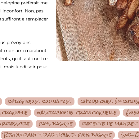
a galopine préférait me
l’inconfort. Non, pas
s suffiront à remplacer
ous prévoyions
rait mon ami marabout
ents, qu’il faut mettre
i, mais lundi soir pour
chroniques culinaires
chroniques épicurie
stronomie
gastronomie traditionnelle
Gueu
arressore
pays basque
recette de magret
Restaurant traditionnel pays basque
Sud-O