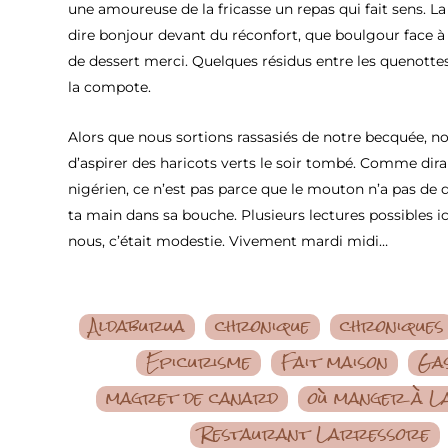
une amoureuse de la fricasse un repas qui fait sens. L
dire bonjour devant du réconfort, que boulgour face à 
de dessert merci. Quelques résidus entre les quenotte
la compote.
Alors que nous sortions rassasiés de notre becquée, n
d’aspirer des haricots verts le soir tombé. Comme di
nigérien, ce n’est pas parce que le mouton n’a pas de d
ta main dans sa bouche. Plusieurs lectures possibles ic
nous, c’était modestie. Vivement mardi midi…
Aldaburua
chronique
chroniques
Epicurisme
Fait maison
Ga
magret de canard
où manger à L
Restaurant Larressore