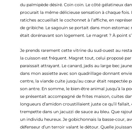
du palmipède désiré. Coin coin. Le côté gélatineux 
procurait la même délicieuse sensation à chaque fois.
ratiches accueillait le cochonnet à l’affiche, en représ
de gribiche. Le sagouin se portait dans mon estomac
était dorénavant son logement. Le magret ? À point s’il
Je prends rarement cette vitrine du sud-ouest au restau
la cuisson est fréquent. Magret tout, celui proposé par
paraissait attrayant. Le canard, jadis au large bec jaune
dans mon assiette avec son quadrillage donnant envie
centre, la viande cuite jusqu’au cœur était respectée pa
son antre. En somme, le bien-être animal jusqu’à la po
se présentait accompagné de frites maison, cuites dans
longueurs d’amidon croustillaient juste ce qu’il fallait,
trempette dans un jacuzzi de sauce au bleu. Que rajoute
un individu heureux. Je gobichonnais la basse-cour, a
défenseur d’un terroir valant le détour. Quelle jouissa