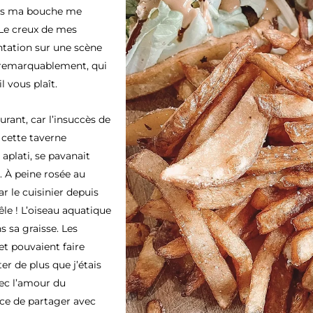
dans ma bouche me
 Le creux de mes
entation sur une scène
 remarquablement, qui
 vous plaît.
rant, car l’insuccès de
 cette taverne
 aplati, se pavanait
. À peine rosée au
r le cuisinier depuis
êle ! L’oiseau aquatique
 sa graisse. Les
 et pouvaient faire
r de plus que j’étais
vec l’amour du
nce de partager avec