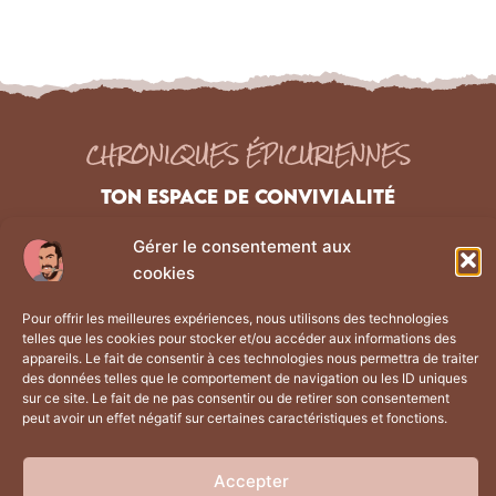
CHRONIQUES ÉPICURIENNES
TON ESPACE DE CONVIVIALITÉ
Gérer le consentement aux
NAVIGATION
Liens Légaux
cookies
Les chroniques
Mentions Légales
Pour offrir les meilleures expériences, nous utilisons des technologies
À propos
Politique de confidentialité
telles que les cookies pour stocker et/ou accéder aux informations des
La boutique
CGV
appareils. Le fait de consentir à ces technologies nous permettra de traiter
des données telles que le comportement de navigation ou les ID uniques
Contact
Plan du site
sur ce site. Le fait de ne pas consentir ou de retirer son consentement
peut avoir un effet négatif sur certaines caractéristiques et fonctions.
Retrouve moi sur
Accepter