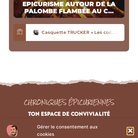
EPICURISME AUTOUR DE LA
PALOMBE FLAMBÉE AU C...
Casquette TRUCKER « Les cochons ne sont pas seulement dans les boxons »
Tablier avec poche en coton Bio « J’ai le vent en poulpe »
T-SHIRT « Les cochons ne sont pas seulement dans les boxons »
Tablier écoresponsable « Les cochons ne sont pas seulement dans les boxons
CHRONIQUES ÉPICURIENNES
TON ESPACE DE CONVIVIALITÉ
Gérer le consentement aux
NAVIGATION
Liens Légaux
cookies