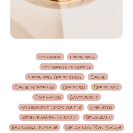
chronique
chroniques
chroniques culinaires
chroniques épicuriennes
Cuisine
Cuisine de bouillon
Epicurien
Epicurisme
Fait maison
Gastronomie
gastronomie traditionnelle
Gueuleton
recette agneau haricots
Restaurant
Restaurant Bayonne
Restaurant Pays Basque