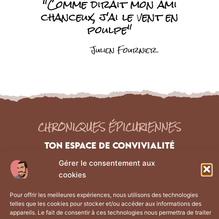
"Comme dirait mon ami
chanceux, j'ai le vent en
poulpe"
Julien Fournier
CHRONIQUES ÉPICURIENNES
TON ESPACE DE CONVIVIALITÉ
Gérer le consentement aux
cookies
NAVIGATION
Liens Légaux
Pour offrir les meilleures expériences, nous utilisons des technologies
Les chroniques
Mentions Légales
telles que les cookies pour stocker et/ou accéder aux informations des
appareils. Le fait de consentir à ces technologies nous permettra de traiter
À propos
Politique de confidentialité