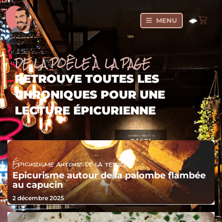
MENU
DE LA POÊLE À LA PAGE
RETROUVE TOUTES LES
CHRONIQUES POUR UNE
LECTURE ÉPICURIENNE
Épicurisme autour de la terre
Epicurisme autour de la palombe flambée
au capucin
2 décembre 2025