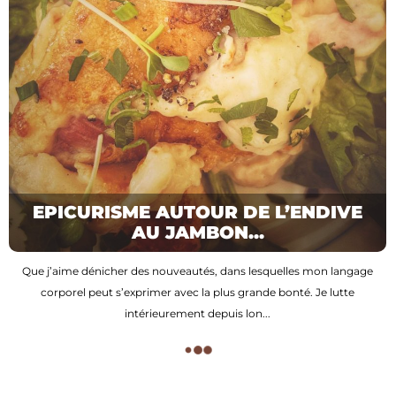
EPICURISME AUTOUR DE L’ENDIVE
AU JAMBON...
Que j’aime dénicher des nouveautés, dans lesquelles mon langage
EPICURISME AUTOUR DU PAIN
corporel peut s’exprimer avec la plus grande bonté. Je lutte
VIENNOIS AUX BOULET...
intérieurement depuis lon...
30 mars 2025
Qui a dit qu’il fallait obligatoirement être âgé pour avoir des habitudes
EPICURISME AUTOUR DE LA POMME
ancrées ? J’affectionne énormément ces moments, au cours desquels
DAUPHINE DE TRU...