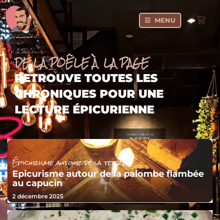
MENU
DE LA POÊLE À LA PAGE
RETROUVE TOUTES LES
CHRONIQUES POUR UNE
LECTURE ÉPICURIENNE
Épicurisme autour de la terre
Epicurisme autour de la palombe flambée
au capucin
2 décembre 2025