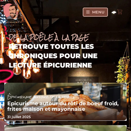
MENU
DE LA POÊLE À LA PAGE
RETROUVE TOUTES LES
CHRONIQUES POUR UNE
LECTURE ÉPICURIENNE
Épicurisme autour de la terre
Epicurisme autour du rôti de boeuf froid,
frites maison et mayonnaise
31 juillet 2025