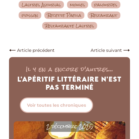
Lastres Asturias
moules
palourdes
poisson
Recette Paella
Restaurant
Restaurante Lastres
Article précédent
Article suivant
Il y en a encore d'autres...
L'Apéritif Littéraire n'est
pas Terminé
Voir toutes les chroniques
2 décembre 2025